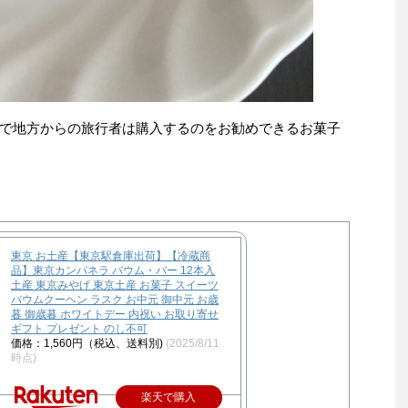
で地方からの旅行者は購入するのをお勧めできるお菓子
東京 お土産【東京駅倉庫出荷】【冷蔵商
品】東京カンパネラ バウム・バー 12本入
土産 東京みやげ 東京土産 お菓子 スイーツ
バウムクーヘン ラスク お中元 御中元 お歳
暮 御歳暮 ホワイトデー 内祝い お取り寄せ
ギフト プレゼント のし不可
価格：1,560円（税込、送料別)
(2025/8/11
時点)
楽天で購入