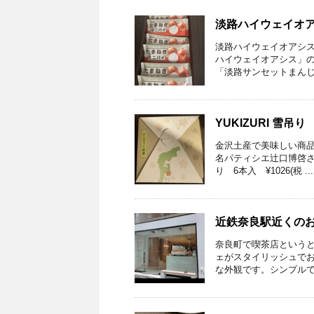
淡路ハイウェイオ
淡路ハイウェイオアシス
ハイウェイオアシス」の
「淡路サンセットまんじゅ
YUKIZURI 雪吊
金沢土産で美味しい商品
名パティシエ辻口博啓さん
り 6本入 ¥1026(税 ...
近鉄奈良駅近くのお
奈良町で喫茶店という
ェがスタイリッシュでお
な外観です。シンプルで清