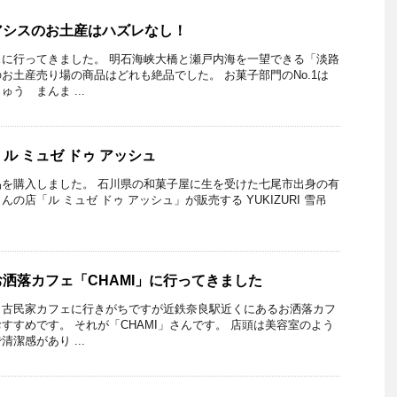
アシスのお土産はハズレなし！
に行ってきました。 明石海峡大橋と瀬戸内海を一望できる「淡路
お土産売り場の商品はどれも絶品でした。 お菓子部門のNo.1は
う まんま ...
り ル ミュゼ ドゥ アッシュ
を購入しました。 石川県の和菓子屋に生を受けた七尾市出身の有
の店「ル ミュゼ ドゥ アッシュ」が販売する YUKIZURI 雪吊
洒落カフェ「CHAMI」に行ってきました
と古民家カフェに行きがちですが近鉄奈良駅近くにあるお洒落カフ
すすめです。 それが「CHAMI」さんです。 店頭は美容室のよう
潔感があり ...