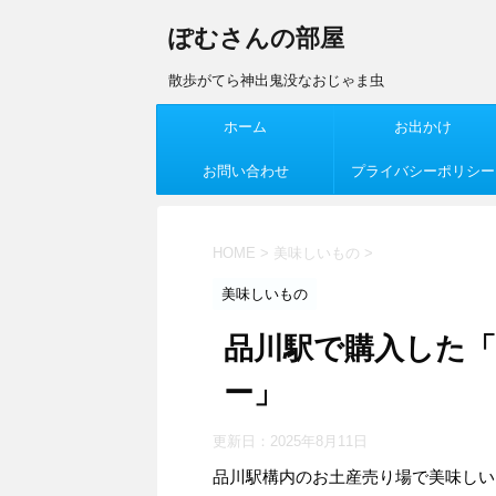
ぽむさんの部屋
散歩がてら神出鬼没なおじゃま虫
ホーム
お出かけ
お問い合わせ
プライバシーポリシー
HOME
>
美味しいもの
>
美味しいもの
品川駅で購入した
ー」
更新日：
2025年8月11日
品川駅構内のお土産売り場で美味しい