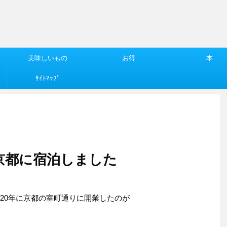
美味しいもの
お得
本
ｻｲﾄﾏｯﾌﾟ
SU 京都に宿泊しました
20年に京都の室町通りに開業したのが