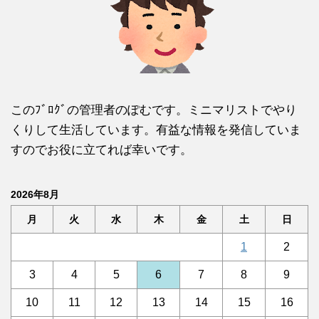
このﾌﾞﾛｸﾞの管理者のぽむです。ミニマリストでやり
くりして生活しています。有益な情報を発信していま
すのでお役に立てれば幸いです。
2026年8月
月
火
水
木
金
土
日
1
2
3
4
5
6
7
8
9
10
11
12
13
14
15
16