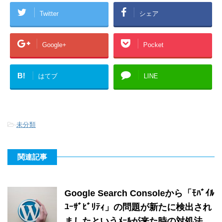
Twitter
シェア
Google+
Pocket
B!
はてブ
LINE
-
未分類
関連記事
Google Search Consoleから「ﾓﾊﾞｲﾙ
ﾕｰｻﾞﾋﾞﾘﾃｨ」の問題が新たに検出され
ましたというﾒｰﾙが来た時の対処法