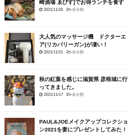
崎酒場 ゑびす]でお得ランチを食す
2021/11/26
-
未分類
大人気のマッサージ機 ドクターエ
ア(リカバリーガン)が凄い！
2021/11/21
-
未分類
秋の紅葉を感じに滋賀県 彦根城に行
ってきました。
2021/11/17
-
未分類
PAUL&JOEメイクアップコレクショ
ン2021を妻にプレゼントしてみた！