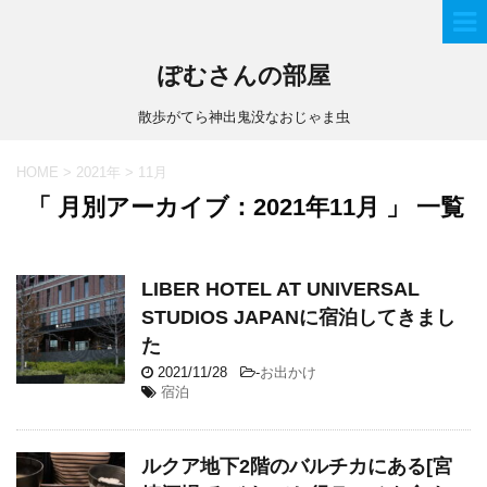
ぽむさんの部屋
散歩がてら神出鬼没なおじゃま虫
HOME
>
2021年
>
11月
「 月別アーカイブ：2021年11月 」 一覧
LIBER HOTEL AT UNIVERSAL
STUDIOS JAPANに宿泊してきまし
た
2021/11/28
-
お出かけ
宿泊
ルクア地下2階のバルチカにある[宮