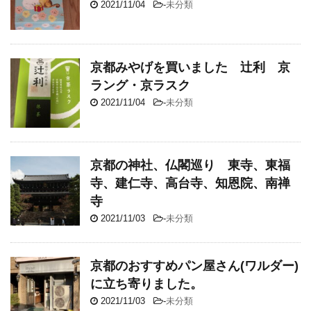
2021/11/04
-
未分類
京都みやげを買いました 辻利 京
ラング・京ラスク
2021/11/04
-
未分類
京都の神社、仏閣巡り 東寺、東福
寺、建仁寺、高台寺、知恩院、南禅
寺
2021/11/03
-
未分類
京都のおすすめパン屋さん(ワルダー)
に立ち寄りました。
2021/11/03
-
未分類