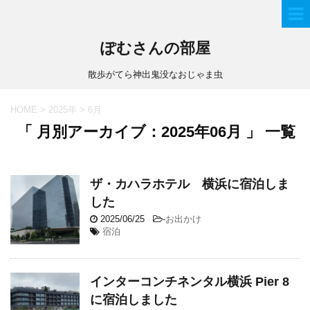
ぽむさんの部屋
散歩がてら神出鬼没なおじゃま虫
HOME
>
2025年
>
6月
「 月別アーカイブ：2025年06月 」 一覧
ザ・カハラホテル 横浜に宿泊しま
した
2025/06/25
-
お出かけ
宿泊
インターコンチネンタル横浜 Pier 8
に宿泊しました