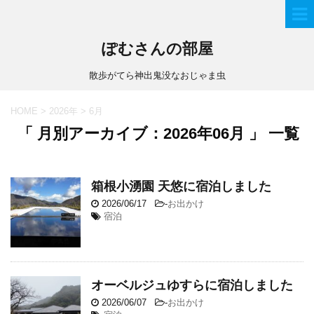
ぽむさんの部屋
散歩がてら神出鬼没なおじゃま虫
HOME
>
2026年
>
6月
「 月別アーカイブ：2026年06月 」 一覧
箱根小湧園 天悠に宿泊しました
2026/06/17
-
お出かけ
宿泊
オーベルジュゆすらに宿泊しました
2026/06/07
-
お出かけ