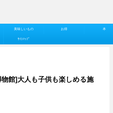
美味しいもの
お得
本
ｻｲﾄﾏｯﾌﾟ
博物館]大人も子供も楽しめる施