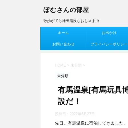
ぽむさんの部屋
散歩がてら神出鬼没なおじゃま虫
ホーム
お出かけ
お問い合わせ
プライバシーポリシー
HOME
>
未分類
>
未分類
有馬温泉[有馬玩具
設だ！
投稿日：
2022年6月27日
先日、有馬温泉に宿泊してきました。