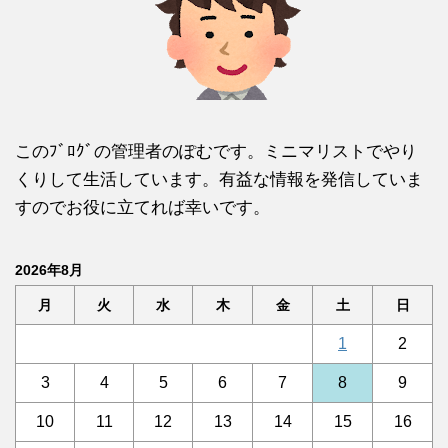
このﾌﾞﾛｸﾞの管理者のぽむです。ミニマリストでやり
くりして生活しています。有益な情報を発信していま
すのでお役に立てれば幸いです。
2026年8月
月
火
水
木
金
土
日
1
2
3
4
5
6
7
8
9
10
11
12
13
14
15
16