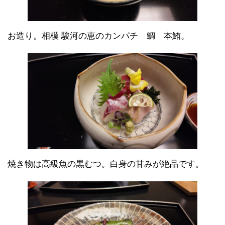
お造り。相模 駿河の恵のカンパチ 鯛 本鮪。
焼き物は高級魚の黒むつ。白身の甘みが絶品です。