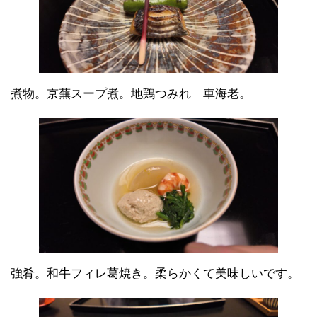
煮物。京蕪スープ煮。地鶏つみれ 車海老。
強肴。和牛フィレ葛焼き。柔らかくて美味しいです。