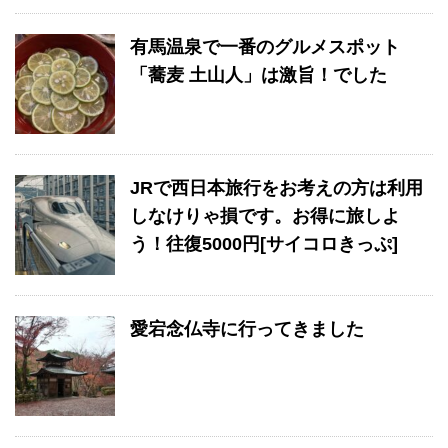
有馬温泉で一番のグルメスポット
「蕎麦 土山人」は激旨！でした
JRで西日本旅行をお考えの方は利用
しなけりゃ損です。お得に旅しよ
う！往復5000円[サイコロきっぷ]
愛宕念仏寺に行ってきました