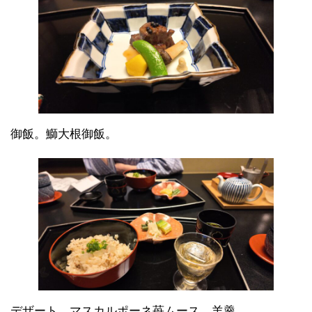
御飯。鰤大根御飯。
デザート。マスカルポーネ苺ムース。羊羹。