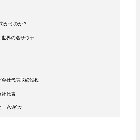
向かうのか？
・世界の名サウナ
グ会社代表取締役役
会社代表
之 松尾大