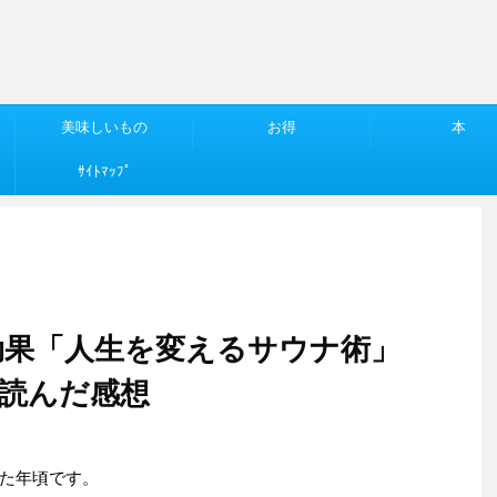
美味しいもの
お得
本
ｻｲﾄﾏｯﾌﾟ
効果「人生を変えるサウナ術」
読んだ感想
た年頃です。