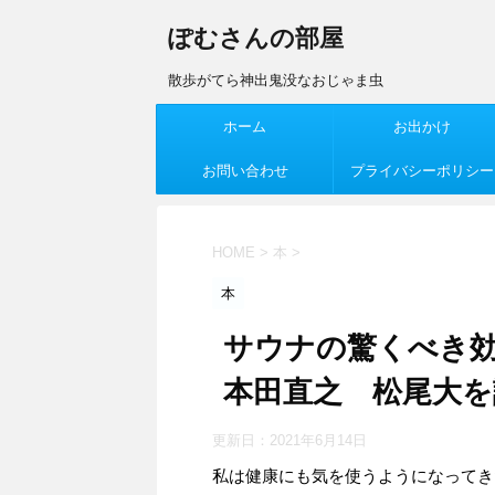
ぽむさんの部屋
散歩がてら神出鬼没なおじゃま虫
ホーム
お出かけ
お問い合わせ
プライバシーポリシー
HOME
>
本
>
本
サウナの驚くべき
本田直之 松尾大を
更新日：
2021年6月14日
私は健康にも気を使うようになってき