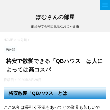
ぽむさんの部屋
散歩がてら神出鬼没なおじゃま虫
HOME
>
未分類
>
未分類
格安で散髪できる「QBハウス」は人に
よっては高コスパ
投稿日：
2020年8月29日
格安散髪「QBハウス」とは
ここ30年は長引く不況もあってどの業界も苦しいで