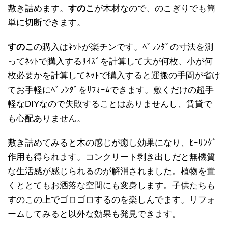
敷き詰めます。
すのこ
が木材なので、のこぎりでも簡
単に切断できます。
すのこ
の購入はﾈｯﾄが楽チンです。ﾍﾞﾗﾝﾀﾞの寸法を測
ってﾈｯﾄで購入するｻｲｽﾞを計算して大が何枚、小が何
枚必要かを計算してﾈｯﾄで購入すると運搬の手間が省け
てお手軽にﾍﾞﾗﾝﾀﾞをﾘﾌｫｰﾑできます。敷くだけの超手
軽なDIYなので失敗することはありませんし、賃貸で
も心配ありません。
敷き詰めてみると木の感じが癒し効果になり、ﾋｰﾘﾝｸﾞ
作用も得られます。コンクリート剥き出しだと無機質
な生活感が感じられるのが解消されました。植物を置
くととてもお洒落な空間にも変身します。子供たちも
すのこの上でゴロゴロするのを楽しんでます。リフォ
ームしてみると以外な効果も発見できます。